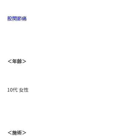
股関節痛
＜年齢＞
10代 女性
＜施術＞