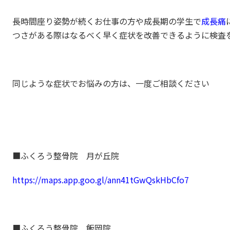
長時間座り姿勢が続くお仕事の方や成長期の学生で
成長痛
つさがある際はなるべく早く症状を改善できるように検査
同じような症状でお悩みの方は、一度ご相談ください
■ふくろう整骨院 月が丘院
https://maps.app.goo.gl/ann41tGwQskHbCfo7
■ふくろう整骨院 飯岡院