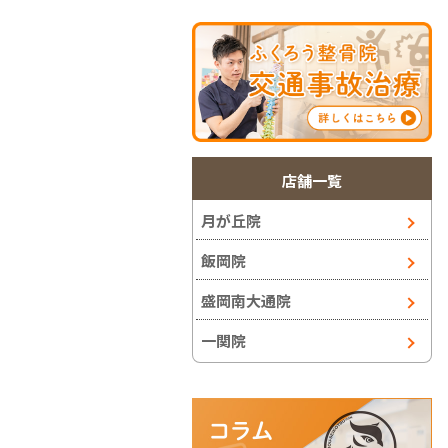
店舗一覧
月が丘院
飯岡院
盛岡南大通院
一関院