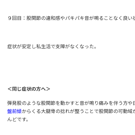
９回目：股関節の違和感やパキパキ音が鳴ることなく良い
症状が安定し私生活で支障がなくなった。
＜同じ症状の方へ＞
弾発股のような股関節を動かすと音が鳴り痛みを伴う方や
盤前傾
からくる大腿骨の捻れが整うことで股関節の可動域
んどです。