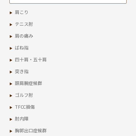
肩こり
テニス肘
肩の痛み
ばね指
四十肩・五十肩
突き指
頚肩腕症候群
ゴルフ肘
TFCC損傷
肘内障
胸郭出口症候群