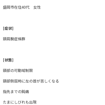
盛岡市在住
40
代 女性
[
症状
]
頸肩腕症候群
[
状態
]
頸部の可動域制限
頸部側屈時に左の首が苦しくなる
指先までの鈍痛
たまにしびれも出現