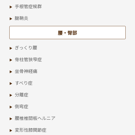
手根管症候群
腱鞘炎
腰・臀部
ぎっくり腰
脊柱管狭窄症
坐骨神経痛
すべり症
分離症
側弯症
腰椎椎間板ヘルニア
変形性膝関節症