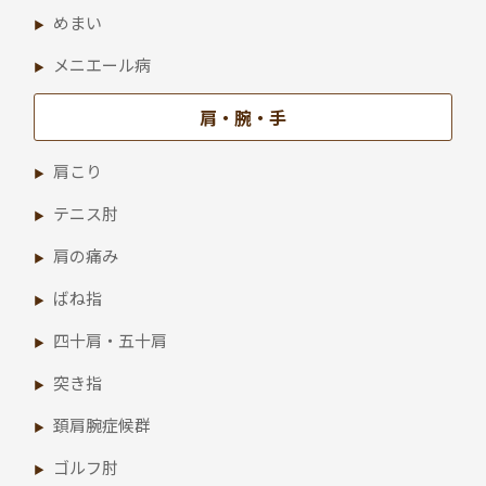
めまい
メニエール病
肩・腕・手
肩こり
テニス肘
肩の痛み
ばね指
四十肩・五十肩
突き指
頚肩腕症候群
ゴルフ肘