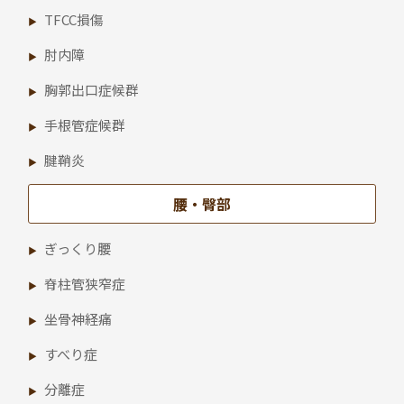
TFCC損傷
肘内障
胸郭出口症候群
手根管症候群
腱鞘炎
腰・臀部
ぎっくり腰
脊柱管狭窄症
坐骨神経痛
すべり症
分離症