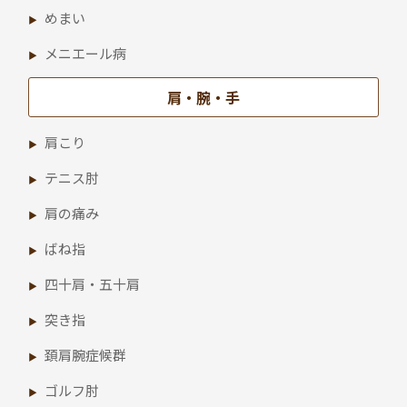
めまい
メニエール病
肩・腕・手
肩こり
テニス肘
肩の痛み
ばね指
四十肩・五十肩
突き指
頚肩腕症候群
ゴルフ肘