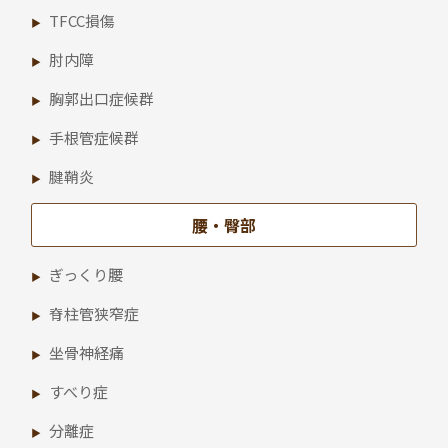
TFCC損傷
肘内障
胸郭出口症候群
手根管症候群
腱鞘炎
腰・臀部
ぎっくり腰
脊柱管狭窄症
坐骨神経痛
すべり症
分離症